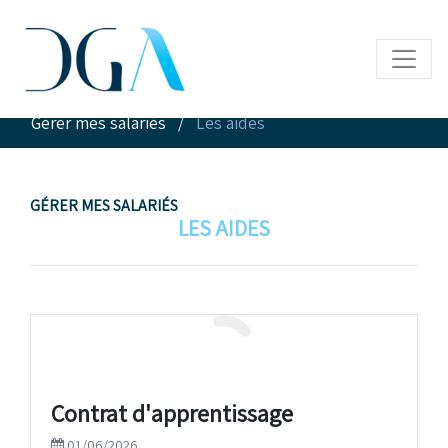
Accueil
/
Infos pratiques
/
Gérer mes salariés
/
Les aides
GÉRER MES SALARIÉS
LES AIDES
Contrat d'apprentissage
01/06/2026