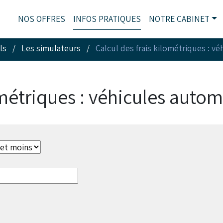
NOS OFFRES
INFOS PRATIQUES
NOTRE CABINET
ls
/
Les simulateurs
/
Calcul des frais kilométriques : v
ométriques : véhicules auto