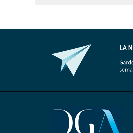
LA 
Garde
semai